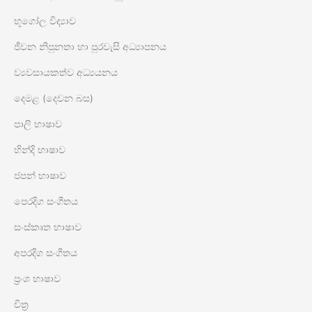
භූගෝල විද්‍යාව
ජීවන නිපුනතා හා පුරවැසි අධ්‍යාපනය
ව්‍යවසායකත්ව අධ්‍යයනය
දෙමළ (දෙවන බස)
පාලි භාෂාව
හින්දි භාෂාව
ජපන් භාෂාව
පෙරදිග සංගීතය
සංස්කෘත භාෂාව
අපරදිග සංගීතය
ප්‍රංශ භාෂාව
චිත්‍ර