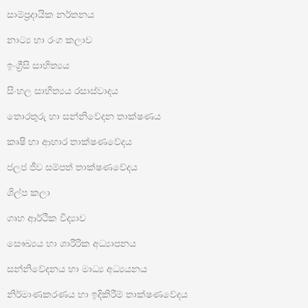
සාම්ප්‍රදායික නර්තනය
නාට්‍ය හා රංග කලාව
ඉංග්‍රීසි සාහිත්‍යය
සිංහල සාහිත්‍යය රසාස්වාදය
තොරතුරු හා සන්නිවේදන තාක්ෂණය
කෘෂි හා ආහාර තාක්ෂණවේදය
ජලජ ජීව සම්පත් තාක්ෂණවේදය
ශිල්ප කලා
ගෘහ ආර්ථික විද්‍යාව
සෞඛ්‍යය හා ශාරීරික අධ්‍යාපනය
සන්නිවේදනය හා මාධ්‍ය අධ්‍යයනය
නිර්මාණකරණය හා ඉදිකිරීම් තාක්ෂණවේදය