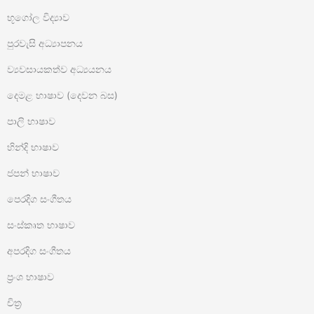
භූගෝල විද්‍යාව
පුරවැසි අධ්‍යාපනය
ව්‍යවසායකත්ව අධ්‍යයනය
දෙමළ භාෂාව (දෙවන බස)
පාලි භාෂාව
හින්දි භාෂාව
ජපන් භාෂාව
පෙරදිග සංගීතය
සංස්කෘත භාෂාව
අපරදිග සංගීතය
ප්‍රංශ භාෂාව
චිත්‍ර