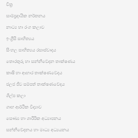
චිත්‍ර
සාම්ප්‍රදායික නර්තනය
නාට්‍ය හා රංග කලාව
ඉංග්‍රීසි සාහිත්‍යය
සිංහල සාහිත්‍යය රසාස්වාදය
තොරතුරු හා සන්නිවේදන තාක්ෂණය
කෘෂි හා ආහාර තාක්ෂණවේදය
ජලජ ජීව සම්පත් තාක්ෂණවේදය
ශිල්ප කලා
ගෘහ ආර්ථික විද්‍යාව
සෞඛ්‍ය හා ශාරීරික අධ්‍යාපනය
සන්නිවේදනය හා මාධ්‍ය අධ්‍යයනය