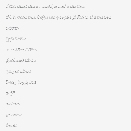
නිර්මාණකරණය හා යාන්ත්‍රික තාක්ෂණවේදය
නිර්මාණකරණය, විදුලිය සහ ඉලෙක්ට්‍රෝනික් තාක්ෂණවේදය
සටහන්
බුද්ධ ධර්මය
කතෝලික ධර්මය
ක්‍රිස්තියානි ධර්මය
ඉස්ලාම් ධර්මය
සිංහල (පළමු බස)
ඉංග්‍රීසි
ගණිතය
ඉතිහාසය
විද්‍යාව