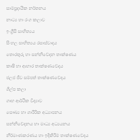
සාම්ප්‍රදායික නර්තනය
නාට්‍ය හා රංග කලාව
ඉංග්‍රීසි සාහිත්‍යය
සිංහල සාහිත්‍යය රසාස්වාදය
තොරතුරු හා සන්නිවේදන තාක්ෂණය
කෘෂි හා ආහාර තාක්ෂණවේදය
ජලජ ජීව සම්පත් තාක්ෂණවේදය
ශිල්ප කලා
ගෘහ ආර්ථික විද්‍යාව
සෞඛ්‍ය හා ශාරීරික අධ්‍යාපනය
සන්නිවේදනය හා මාධ්‍ය අධ්‍යයනය
නිර්මාණකරණය හා ඉදිකිරීම් තාක්ෂණවේදය