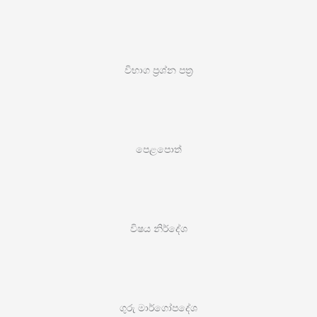
විභාග ප්‍රශ්න පත්‍ර
පෙළපොත්
විෂය නිර්දේශ
ගුරු මාර්ගෝපදේශ