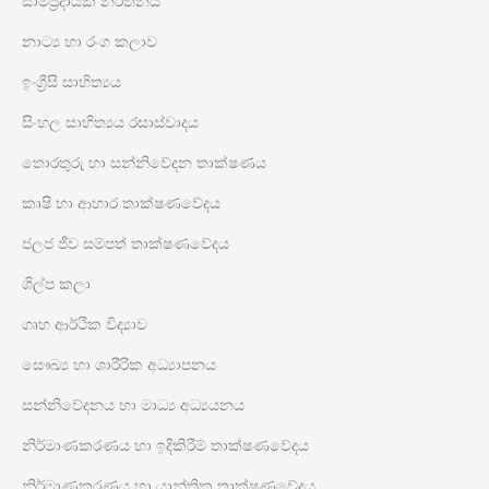
සාම්ප්‍රදායික නර්තනය
නාට්‍ය හා රංග කලාව
ඉංග්‍රීසි සාහිත්‍යය
සිංහල සාහිත්‍යය රසාස්වාදය
තොරතුරු හා සන්නිවේදන තාක්ෂණය
කෘෂි හා ආහාර තාක්ෂණවේදය
ජලජ ජීව සම්පත් තාක්ෂණවේදය
ශිල්ප කලා
ගෘහ ආර්ථික විද්‍යාව
සෞඛ්‍ය හා ශාරීරික අධ්‍යාපනය
සන්නිවේදනය හා මාධ්‍ය අධ්‍යයනය
නිර්මාණකරණය හා ඉදිකිරීම් තාක්ෂණවේදය
නිර්මාණකරණය හා යාන්ත්‍රික තාක්ෂණවේදය