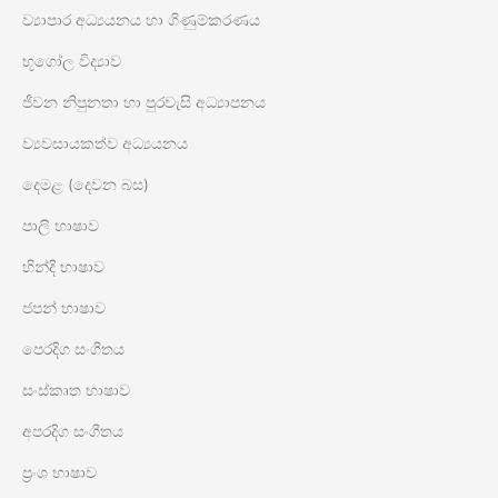
ව්‍යාපාර අධ්‍යයනය හා ගිණුම්කරණය
භූගෝල විද්‍යාව
ජීවන නිපුනතා හා පුරවැසි අධ්‍යාපනය
ව්‍යවසායකත්ව අධ්‍යයනය
දෙමළ (දෙවන බස)
පාලි භාෂාව
හින්දි භාෂාව
ජපන් භාෂාව
පෙරදිග සංගීතය
සංස්කෘත භාෂාව
අපරදිග සංගීතය
ප්‍රංශ භාෂාව