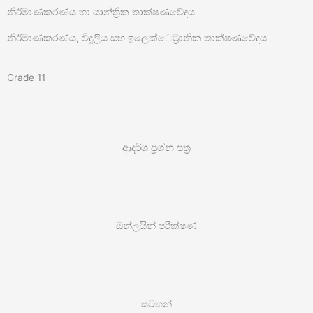
නිර්මාණකරණය හා යාන්ත්‍රික තාක්ෂණවේදය
නිර්මාණකරණය, විදුලිය සහ ඉලෙක්ෙට්‍රානික තාක්ෂණවේදය
Grade 11
ආදර්ශ ප්‍රශ්න පත්‍ර
ඔන්ලයින් පරීක්ෂණ
සටහන්