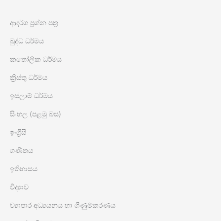
ආදර්ශ ප්‍රශ්න පත්‍ර
බුද්ධ ධර්මය
කතෝලික ධර්මය
ක්‍රිස්තු ධර්මය
ඉස්ලාම් ධර්මය
සිංහල (පළමු බස)
ඉංග්‍රීසි
ගණිතය
ඉතිහාසය
විද්‍යාව
ව්‍යාපාර අධ්‍යයනය හා ගිණුම්කරණය