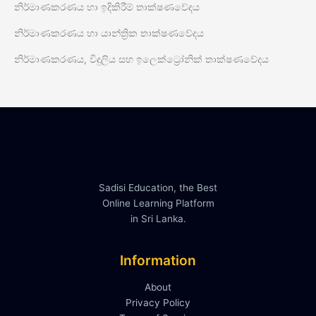
නිර්මාණකරණය හා ඉදිකිරීම් තාක්ෂණවේදය
නිර්මාණකරණය හා යාන්ත්‍රික තාක්ෂණවේදය
නිර්මාණකරණය, විදුලිය සහ ඉලෙක්ට්‍රෝනික් තාක්ෂණවේදය
Sadisi Education, the Best
Online Learning Platform
in Sri Lanka.
Information
About
Privacy Policy