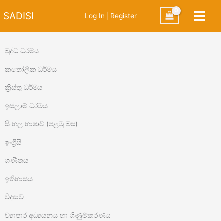
Skip
SADISI
Log In | Register
to
content
බුද්ධ ධර්මය
කතෝලික ධර්මය
ක්‍රිස්තු ධර්මය
ඉස්ලාම් ධර්මය
සිංහල භාෂාව (පළමු බස)
ඉංග්‍රීසි
ගණිතය
ඉතිහාසය
විද්‍යාව
ව්‍යාපාර අධ්‍යයනය හා ගිණුම්කරණය