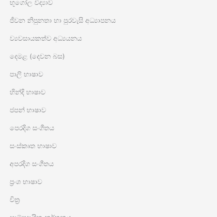
භූගෝල විද්‍යාව
ජීවන නිපුනතා හා පුරවැසි අධ්‍යාපනය
ව්‍යවසායකත්ව අධ්‍යයනය
දෙමළ (දෙවන බස)
පාලි භාෂාව
හින්දි භාෂාව
ජපන් භාෂාව
පෙරදිග සංගීතය
සංස්කෘත භාෂාව
අපරදිග සංගීතය
ප්‍රංශ භාෂාව
චිත්‍ර