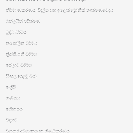
නිර්මාණකරණය, විදුලිය සහ ඉලෙක්ට්‍රෝනික් තාක්ෂණවේදය
ඔන්ලයින් පරීක්ෂණ
බුද්ධ ධර්මය
කතෝලික ධර්මය
ක්‍රිස්තියානි ධර්මය
ඉස්ලාම් ධර්මය
සිංහල (පළමු බස)
ඉංග්‍රීසි
ගණිතය
ඉතිහාසය
විද්‍යාව
ව්‍යාපාර අධ්‍යයනය හා ගිණුම්කරණය