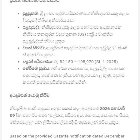
ප්‍රධාන අවශ්‍යතා සහ විස්තර
සුදුසුකම්:
ශ්‍රී ලංකා ශ්‍රේෂ්ඨාධිකරණයේ නීතිඥවරයෙකු ලෙස
දිවුරුම් දී තිබීම අනිවාර්ය වේ.
පළපුරුද්ද:
නීතිඥවරයෙකු ලෙස හෝ රාජ්‍ය ආයතනයක
නීතිමය තනතුරක වසර තුනක (03) සක්‍රීය වෘත්තීය
පළපුරුද්දක් තිබිය යුතුය
වයස් සීමාව:
අයදුම්පත් කැඳවන දිනට වයස අවුරුදු 21 ත් 45
ත් අතර විය යුතුය.
වැටුප් පරිමාණය:
රු. 82,150 – 195,970 (SL-1-2025).
තේරීමේ ක්‍රමය:
අතිරේක අධ්‍යාපනය, පළපුරුද්ද, භාෂා සහ
තොරතුරු තාක්ෂණ හැකියාවන් ඇගයෙන ලකුණු පදනම්
කරගත් සම්මුඛ පරීක්ෂණයක් මගිනි.
අයදුම්පත් යොමු කිරීම
නිවැරදි ආකෘති පත්‍රයට අනුව සකස් කළ අයදුම්පත්
2026 ජනවාරි
09
දින හෝ ඊට පෙර “ලේකම්, පරිසර අමාත්‍යාංශය, සොබාදම් පියස,
බත්තරමුල්ල” යන ලිපිනයට ලියාපදිංචි තැපෑලෙන් එවිය යුතුය,
Based on the provided Gazette notification dated December