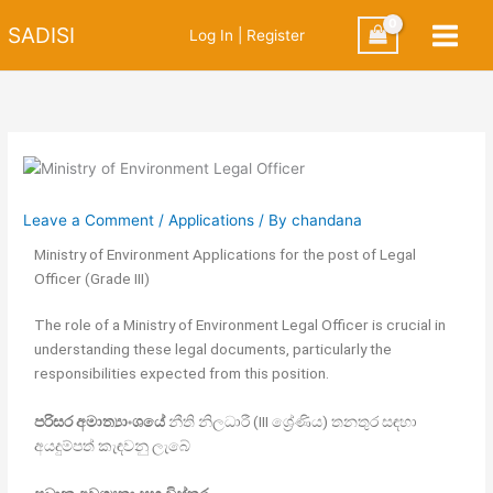
Skip
SADISI
Log In | Register
to
content
Leave a Comment
/
Applications
/ By
chandana
Ministry of Environment Applications for the post of Legal
Officer (Grade III)
The role of a Ministry of Environment Legal Officer is crucial in
understanding these legal documents, particularly the
responsibilities expected from this position.
පරිසර අමාත්‍යාංශයේ
නීති නිලධාරී (III ශ්‍රේණිය) තනතුර සඳහා
අයදුම්පත් කැඳවනු ලැබේ